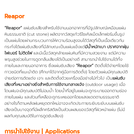
Reapor
“Reapor”
แผ่นซับเสียง
สำหรับใช้งานนอกอาคารที่มีรูปลักษณ์เหมือนแผ่น
หินธรรมชาติ (cut stone) ผลิตจากวัสดุแก้วรีไซเคิลเม็ดเล็กฟอร์มขึ้นรูป
เป็นแผ่นโดยผ่านกระบวนการให้ความร้อนสูงจนได้วัสดุที่เป็นเนื้อเดียวกัน
กระทั่งได้แผ่นซับเสียงที่มีลักษณะเป็นแผ่นแข็งแต่
มีน้ำหนักเบา ปราศจากฝุ่น
ไฟเบอร์ ไม่ติดไฟ
และมีเนื้อวัสดุคล้ายแผ่นหินที่มีความสวยงาม แต่มีความ
พรุนสูงช่วยในการดูดกลืนเสียงได้เป็นอย่างดี สามารถนำไปใช้งานได้ทั้ง
ภายในและภายนอกอาคาร ซึ่งแผ่นซับเสียง
“Reapor”
ติดตั้งได้ง่ายๆโดยใช้
กาวชนิดที่แนะนำติด (ศึกษาได้จากคู่มือการติดตั้ง) โดยตัวแผ่นมีคุณสมบัติ
ง่ายต่อการตัดแต่ง เจาะ และติดตั้งด้วยเครื่องมือช่างไม้ทั่วไป เป็น
แผ่นซับ
เสียงที่เหมาะอย่างยิ่งสำหรับการใช้งานกลางแจ้ง
(outdoor usage) เมื่อ
โดนฝนจะมีคุณสมบัติไม่อมน้ำ โดยน้ำที่อยู่ในแผ่นจะถูกระบายออกตามช่อง
ภายในแผ่น และส่วนที่เหลือจะถูกระเหยออกโดยแสงแดดตามธรรมชาติ
อย่างไรก็ตามหลังฝนหยุดตกใหม่อาจจะเกิดประกายระยิบระยับบนแผ่นซับ
เสียงเป็นบางจุดที่มีผลึกคริสตัลเป็นส่วนผสมของวัสดุที่ผิวหน้าแผ่น (ไม่มี
ผลกับคุณสมบัติในการดูดซับเสียง)
การนำไปใช้งาน
| Applications